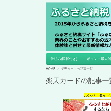
ふるさと納税
仕組み(図解付き)
ポイント最大9
コ
ン
テ
HOME
楽天カードの記事一覧
ン
ツ
楽天カードの記事一
へ
移
動
ルンバ・ダイソ