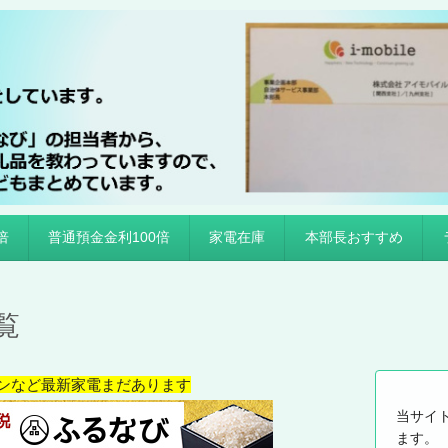
倍
普通預金金利100倍
家電在庫
本部長おすすめ
覧
ンなど最新家電まだあります
当サイ
ます。