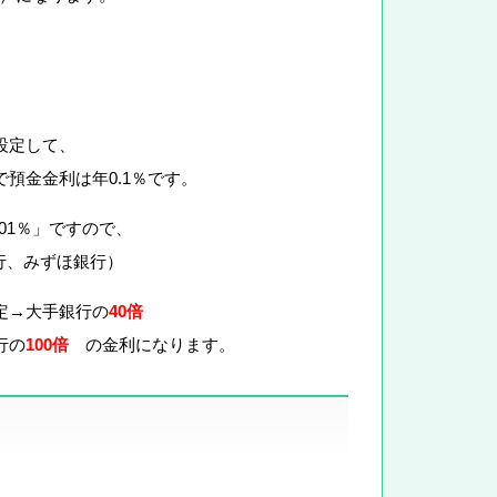
設定して、
預金金利は年0.1％です。
01％」ですので、
行、みずほ銀行）
定→大手銀行の
40倍
行の
100倍
の金利になります。