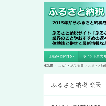
ふるさと納税
仕組み(図解付き)
ポイント最大9
コ
ン
テ
HOME
ふるさと納税 楽天
ふるさと納税
ン
ツ
へ
移
ふるさと納税 楽天
動