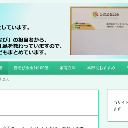
倍
普通預金金利100倍
家電在庫
本部長おすすめ
 楽天
当サイ
ます。