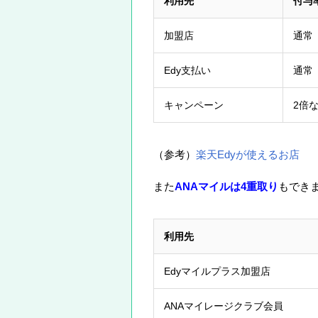
利用先
付与
加盟店
通常
Edy支払い
通常
キャンペーン
2倍
（参考）
楽天Edyが使えるお店
また
ANAマイルは4重取り
もでき
利用先
Edyマイルプラス加盟店
ANAマイレージクラブ会員