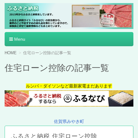
ふるさと納税
Menu
コ
HOME
住宅ローン控除の記事一覧
ン
テ
住宅ローン控除の記事一覧
ン
ツ
へ
ルンバ・ダイソンなど最新家電まだあります
移
動
佐賀県みやき町
ふるさと納税 住宅ローン控除