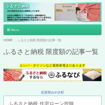
ふるさと納税
Menu
コ
HOME
ふるさと納税 限度額の記事一覧
ン
テ
ふるさと納税 限度額の記事一覧
ン
ツ
へ
ルンバ・ダイソンなど最新家電まだあります
移
動
佐賀県みやき町
ふるさと納税 住宅ローン控除