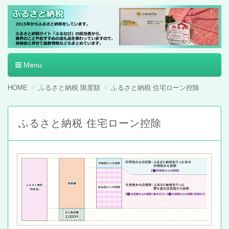
ふるさと納税
Menu
コ
HOME
ふるさと納税 限度額
ふるさと納税 住宅ローン控除
ン
テ
ン
ふるさと納税 住宅ローン控除
ツ
へ
移
動