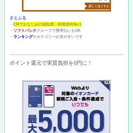
さとふる
・
CMでおなじみの認知度・利用意向No.1
・
ソフトバンク
グループで携帯払いもOK
・
ランキング
やカテゴリーが見やすいです
ポイント還元で実質負担を0円に！