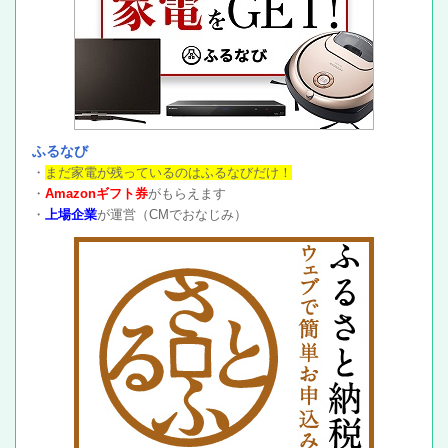
ふるなび
・
まだ家電が残っているのはふるなびだけ！
・
Amazonギフト券
がもらえます
・
上場企業
が運営（CMでおなじみ）