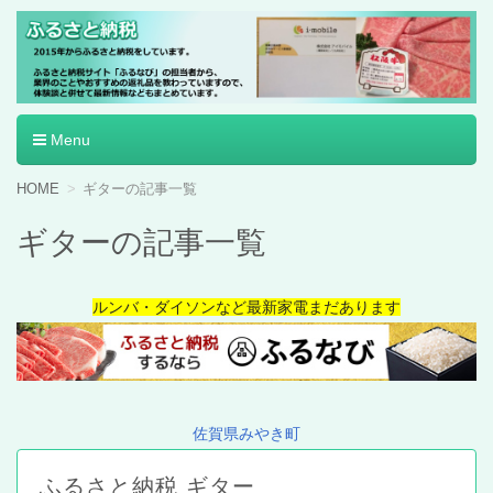
ふるさと納税
Menu
コ
HOME
ギターの記事一覧
ン
テ
ギターの記事一覧
ン
ツ
へ
ルンバ・ダイソンなど最新家電まだあります
移
動
佐賀県みやき町
ふるさと納税 ギター