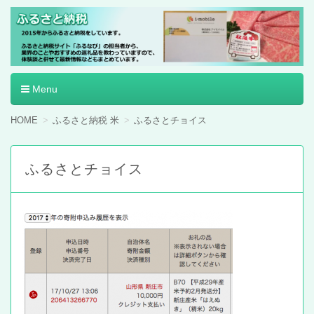
ふるさと納税
Menu
コ
HOME
ふるさと納税 米
ふるさとチョイス
ン
テ
ン
ふるさとチョイス
ツ
へ
移
動