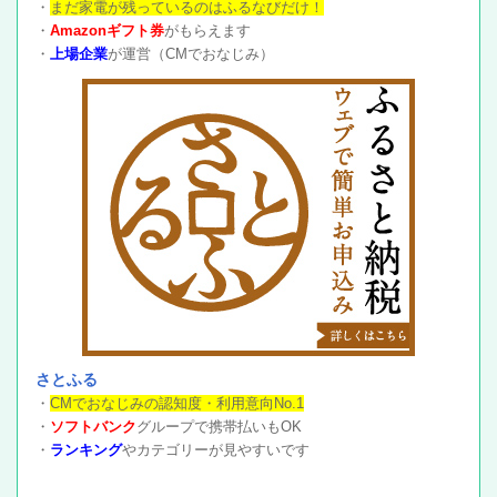
・
まだ家電が残っているのはふるなびだけ！
・
Amazonギフト券
がもらえます
・
上場企業
が運営（CMでおなじみ）
さとふる
・
CMでおなじみの認知度・利用意向No.1
・
ソフトバンク
グループで携帯払いもOK
・
ランキング
やカテゴリーが見やすいです